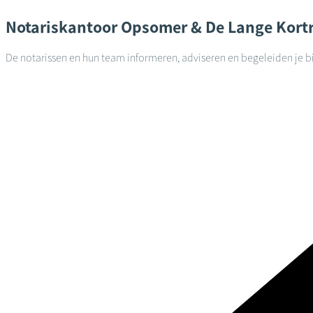
Notariskantoor
Opsomer & De Lange
Kortr
De notarissen en hun team informeren, adviseren en begeleiden je bi