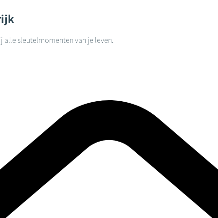
ijk
j alle sleutelmomenten van je leven.